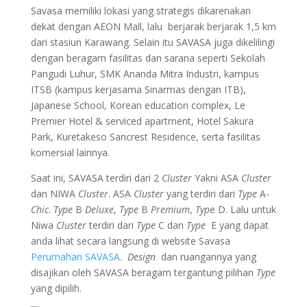
Savasa memiliki lokasi yang strategis dikarenakan
dekat dengan AEON Mall, lalu berjarak berjarak 1,5 km
dari stasiun Karawang. Selain itu SAVASA juga dikelilingi
dengan beragam fasilitas dan sarana seperti Sekolah
Pangudi Luhur, SMK Ananda Mitra Industri, kampus
ITSB (kampus kerjasama Sinarmas dengan ITB),
Japanese School, Korean education complex, Le
Premier Hotel & serviced apartment, Hotel Sakura
Park, Kuretakeso Sancrest Residence, serta fasilitas
komersial lainnya.
Saat ini, SAVASA terdiri dari 2
Cluster
Yakni ASA
Cluster
dan NIWA
Cluster
. ASA
Cluster
yang terdiri dari
Type
A-
Chic
.
Type
B
Deluxe
,
Type
B
Premium
,
Typ
e D. Lalu untuk
Niwa
Cluster
terdiri dari
Type
C dan
Type
E yang dapat
anda lihat secara langsung di website Savasa
Perumahan SAVASA
.
Design
dan ruangannya yang
disajikan oleh SAVASA beragam tergantung pilihan
Type
yang dipilih.