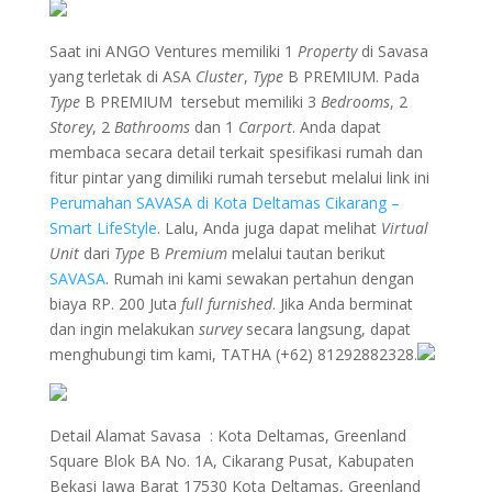
Saat ini ANGO Ventures memiliki 1
Property
di Savasa
yang terletak di ASA
Cluster
,
Type
B PREMIUM. Pada
Type
B PREMIUM tersebut memiliki 3
Bedrooms
, 2
Storey
, 2
Bathrooms
dan 1
Carport
. Anda dapat
membaca secara detail terkait spesifikasi rumah dan
fitur pintar yang dimiliki rumah tersebut melalui link ini
Perumahan SAVASA di Kota Deltamas Cikarang –
Smart LifeStyle
. Lalu, Anda juga dapat melihat
Virtual
Unit
dari
Type
B
Premium
melalui tautan berikut
SAVASA
. Rumah ini kami sewakan pertahun dengan
biaya RP. 200 Juta
full furnished
. Jika Anda berminat
dan ingin melakukan
survey
secara langsung, dapat
menghubungi tim kami, TATHA (+62) 81292882328.
Detail Alamat Savasa : Kota Deltamas, Greenland
Square Blok BA No. 1A, Cikarang Pusat, Kabupaten
Bekasi Jawa Barat 17530 Kota Deltamas, Greenland